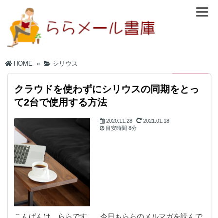
HOME
»
シリウス
クラウドを使わずにシリウスの同期をとっ
て2台で使用する方法
2020.11.28
2021.01.18
目安時間
8分
シリウス
こんばんは。ららです。 今日もららのメルマガを読んで