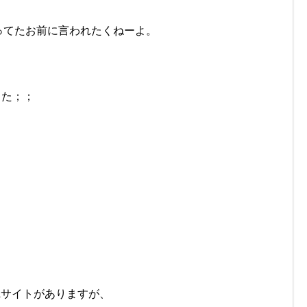
個も持ってたお前に言われたくねーよ。
した；；
。
Lサイトがありますが、